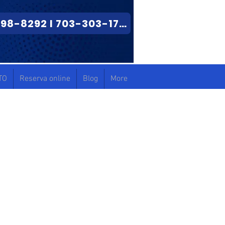
703-298-8292 I 703-303-1714
TO
Reserva online
Blog
More